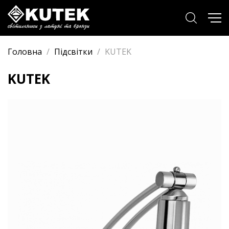
Головна
/
Підсвітки
/
KUTEK
KUTEK