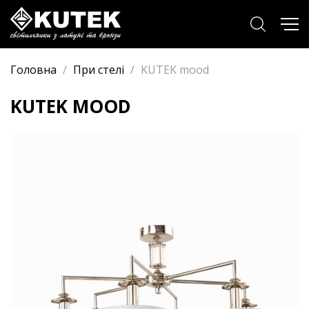
Головна
/
При стелі
/
KUTEK mood
KUTEK MOOD