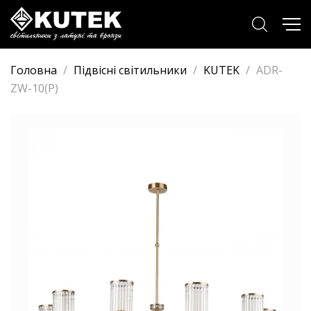
Головна
/
Підвісні світильники
/
KUTEK
/
ADR-
ZW-10(P)