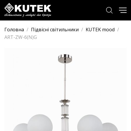
Головна
/
Підвісні світильники
/
KUTEK mood
/
ART-ZW-6(N)G