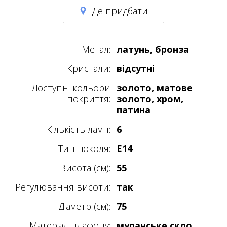
Де придбати
Метал:
латунь, бронза
Кристали:
відсутні
Доступні кольори
золото, матове
покриття:
золото, хром,
патина
Кількість ламп:
6
Тип цоколя:
E14
Висота (см):
55
Регулювання висоти:
так
Діаметр (см):
75
Матеріал плафону:
муранське скло