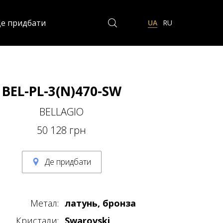
е придбати
UA
RU
BEL-PL-3(N)470-SW
BELLAGIO
50 128 грн
Де придбати
Метал:
латунь, бронза
Кристали:
Swarovski