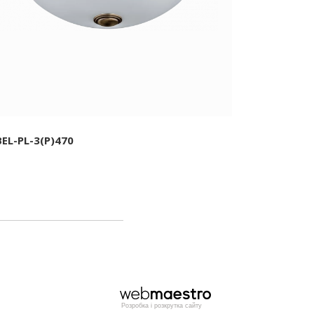
BEL-PL-3(P)470
BEL-PL-3(
Розробка і розкрутка сайту