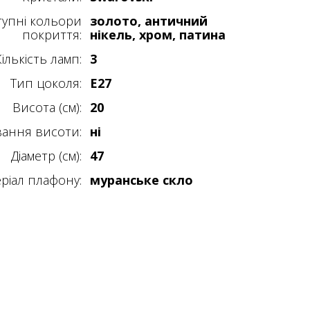
тупні кольори
золото, античний
покриття:
нікель, хром, патина
ількість ламп:
3
Тип цоколя:
E27
Висота (см):
20
ання висоти:
ні
Діаметр (см):
47
ріал плафону:
муранське скло