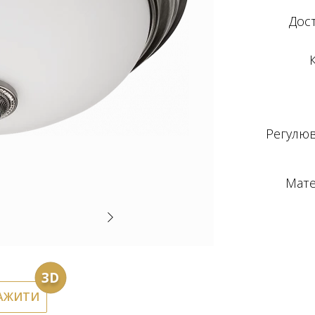
Дос
К
Регулюв
Мате
3D
АЖИТИ