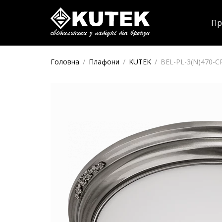
Пр
Головна
/
Плафони
/
KUTEK
/
BEL-PL-3(N)470-C