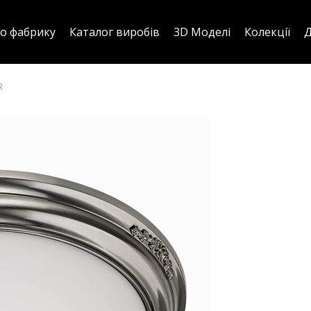
о фабрику
Каталог виробів
3D Моделі
Колекції
Д
R