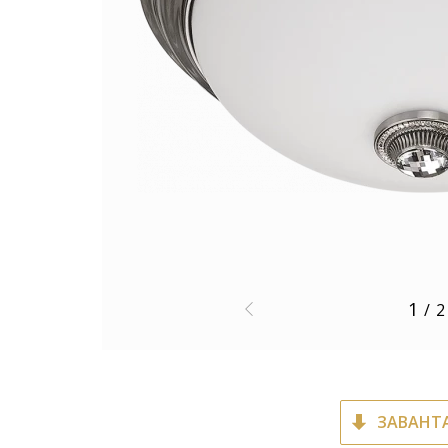
1
/
2
ЗАВАНТ