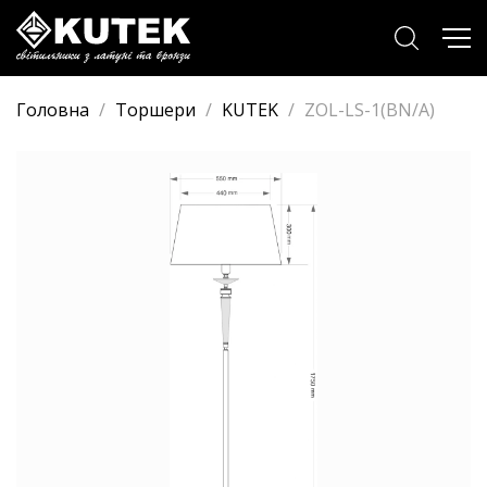
Головна
/
Торшери
/
KUTEK
/
ZOL-LS-1(BN/A)