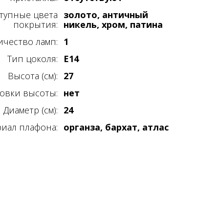
тупные цвета
золото, античный
покрытия:
никель, хром, патина
ичество ламп:
1
Тип цоколя:
E14
Высота (см):
27
овки высоты:
нет
Диаметр (см):
24
иал плафона:
органза, бархат, атлас