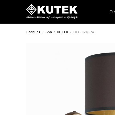
О 
Главная
/
Бра
/
KUTEK
/
DEC-K-1(P/A)