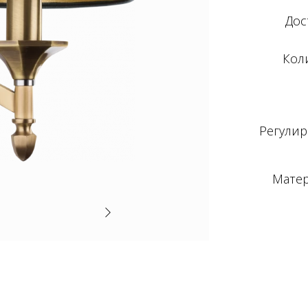
Дос
Кол
Регулир
Матер