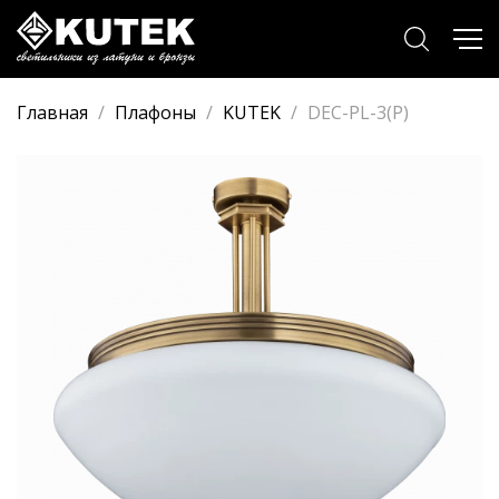
Главная
/
Плафоны
/
KUTEK
/
DEC-PL-3(P)