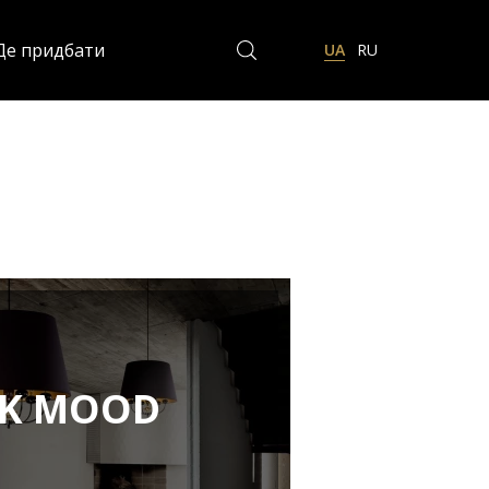
Де придбати
UA
RU
EK MOOD