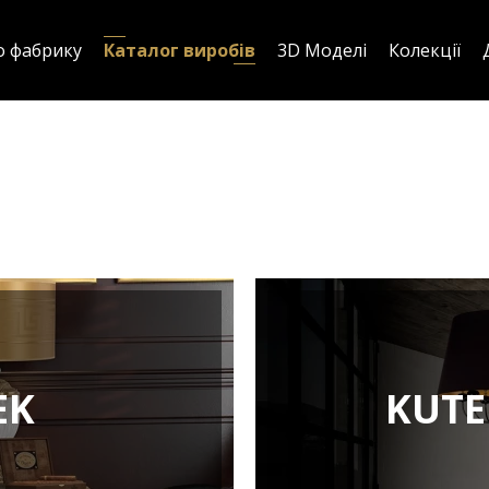
о фабрику
Каталог виробів
3D Моделі
Колекції
EK
KUT